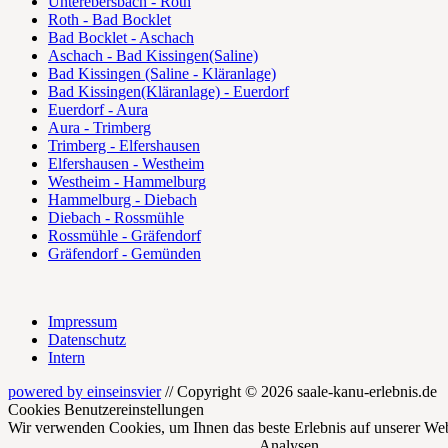
Unterebersbach - Roth
Roth - Bad Bocklet
Bad Bocklet - Aschach
Aschach - Bad Kissingen(Saline)
Bad Kissingen (Saline - Kläranlage)
Bad Kissingen(Kläranlage) - Euerdorf
Euerdorf - Aura
Aura - Trimberg
Trimberg - Elfershausen
Elfershausen - Westheim
Westheim - Hammelburg
Hammelburg - Diebach
Diebach - Rossmühle
Rossmühle - Gräfendorf
Gräfendorf - Gemünden
Impressum
Datenschutz
Intern
powered by einseinsvier
// Copyright © 2026 saale-kanu-erlebnis.de
Cookies Benutzereinstellungen
Wir verwenden Cookies, um Ihnen das beste Erlebnis auf unserer Web
Analysen