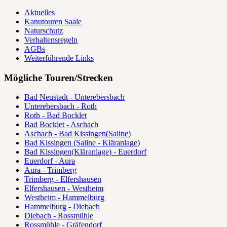
Aktuelles
Kanutouren Saale
Naturschutz
Verhaltensregeln
AGBs
Weiterführende Links
Mögliche Touren/Strecken
Bad Neustadt - Unterebersbach
Unterebersbach - Roth
Roth - Bad Bocklet
Bad Bocklet - Aschach
Aschach - Bad Kissingen(Saline)
Bad Kissingen (Saline - Kläranlage)
Bad Kissingen(Kläranlage) - Euerdorf
Euerdorf - Aura
Aura - Trimberg
Trimberg - Elfershausen
Elfershausen - Westheim
Westheim - Hammelburg
Hammelburg - Diebach
Diebach - Rossmühle
Rossmühle - Gräfendorf